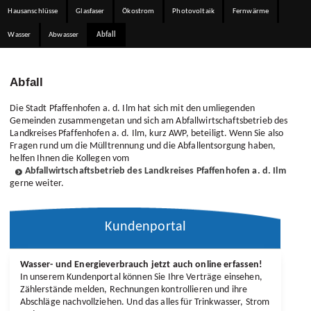
Gebühren
Hausanschlüsse
Glasfaser
Ökostrom
Photovoltaik
Fernwärme
Gebührenanpassung
Wasser
Abwasser
Abfall
Abfall
Abfall
Die Stadt Pfaffenhofen a. d. Ilm hat sich mit den umliegenden
Gemeinden zusammengetan und sich am Abfallwirtschaftsbetrieb des
Landkreises Pfaffenhofen a. d. Ilm, kurz AWP, beteiligt. Wenn Sie also
Fragen rund um die Mülltrennung und die Abfallentsorgung haben,
helfen Ihnen die Kollegen vom
Abfallwirtschaftsbetrieb des Landkreises Pfaffenhofen a. d. Ilm
gerne weiter.
Kundenportal
Wasser- und Energie­verbrauch jetzt auch online erfassen!
In unserem Kunden­portal können Sie Ihre Verträge einsehen,
Zähler­stände melden, Rechnungen kontrollieren und ihre
Abschläge nach­vollziehen. Und das alles für Trin­kwasser, Strom