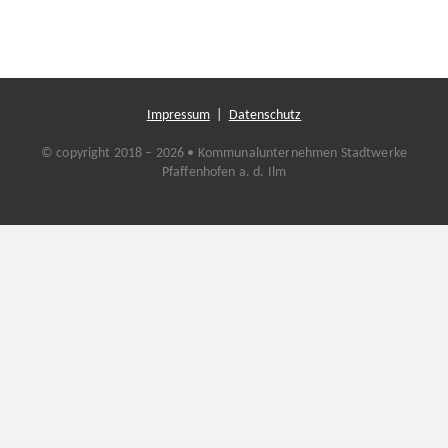
Impressum
|
Datenschutz
© copyright 2018 – 2026 • Kommunalunternehmen Stadtwerke
Pfaffenhofen a. d. Ilm