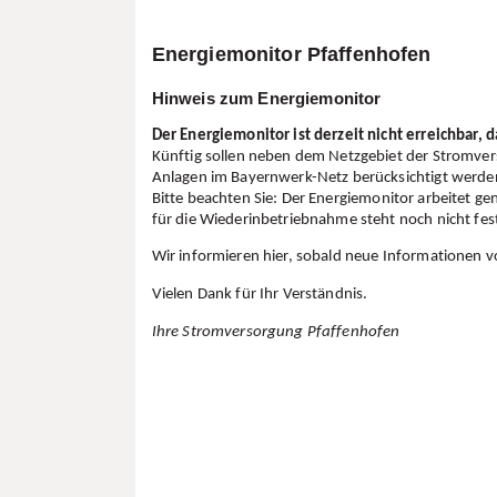
Fernwärm
Allgeme
Energiemonitor Pfaffenhofen
Wärme
Hinweis zum Energiemonitor
Sulzba
Weinga
Der Energiemonitor ist derzeit nicht erreichbar, d
Künftig sollen neben dem Netzgebiet der Stromve
Wasser
Anlagen im Bayernwerk-Netz berücksichtigt werde
Wasser
Bitte beachten Sie:
Der Energiemonitor arbeitet gen
Wissen
für die Wiederinbetriebnahme steht noch nicht fes
Häufige
Wir informieren hier, sobald neue Informationen v
Trinkw
Gebühr
Vielen Dank für Ihr Verständnis.
Gebühr
Ihre Stromversorgung Pfaffenhofen
Abwasser
Gesplit
Abwass
Kanäle
Sanier
Kanals
Kleinkl