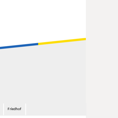
Kontakt
Über uns
Notrufnummern
Dein Stadtwerk
Ansprechpartner
Wie wir arbeiten
Kundencenter
Unsere Geschichte
Hausanschlüsse
Deine Karriere
Infrastruktur
Erfolgsgeschichten
Wärme
Stadtwerke
Wasser
Magazin
Abwasser
Stadtservice
Friedhof
Mobilität
Interner Service
Unternehmensführung
Verwaltungsrat
Friedhof