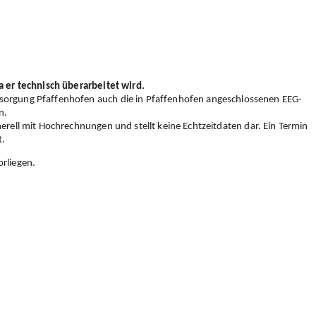
e
ines zur
ch
rtenfeld
a er technisch überarbeitet wird.
rsorgung Pfaffenhofen auch die in Pfaffenhofen angeschlossenen EEG-
n.
spartipps
erell mit Hochrechnungen und stellt keine Echtzeitdaten dar. Ein Termin
swertes
t.
 Fragen
orliegen.
asserwerte
en
enanpassung
tete
ergebühr
 & Klärwerke
ung des
ystems
äranlagen