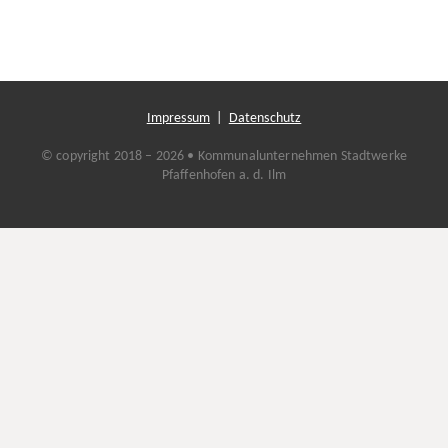
Impressum
|
Datenschutz
© copyright 2018 – 2026 • Kommunalunternehmen Stadtwerke
Pfaffenhofen a. d. Ilm