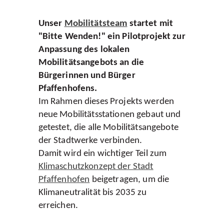
Fernwärme
Allgemeines zur
Unser
Mobilitätsteam
startet mit
Wärme
"Bitte Wenden!" ein Pilotprojekt zur
Sulzbach
Anpassung des lokalen
Weingartenfeld
Mobilitätsangebots an die
Wasser
Bürgerinnen und Bürger
Wasserspartipps
Pfaffenhofens.
Wissenswertes
Häufige Fragen
Im Rahmen dieses Projekts werden
Trinkwasserwerte
neue Mobilitätsstationen gebaut und
Gebühren
getestet, die alle Mobilitätsangebote
Gebührenanpassung
der Stadtwerke verbinden.
Abwasser
Damit wird ein wichtiger Teil zum
Gesplittete
Klimaschutzkonzept der Stadt
Abwassergebühr
Pfaffenhofen
beigetragen, um die
Kanäle & Klärwerke
Klimaneutralität bis 2035 zu
Sanierung des
Kanalsystems
erreichen.
Kleinkläranlagen