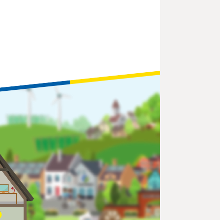
Kontakt
Über uns
Notrufnummern
Dein Stadtwerk
Ansprechpartner
Wie wir arbeiten
Kundencenter
Unsere Geschichte
Hausanschlüsse
Deine Karriere
Infrastruktur
Erfolgsgeschichten
Wärme
Stadtwerke
Wasser
Magazin
Abwasser
Stadtservice
Friedhof
Mobilität
Interner Service
Unternehmensführung
Verwaltungsrat