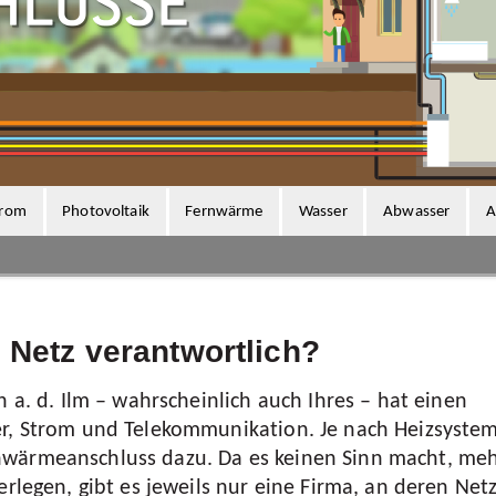
e
ines zur
ch
rtenfeld
spartipps
swertes
trom
Photovoltaik
Fernwärme
Wasser
Abwasser
A
 Fragen
asserwerte
en
enanpassung
s Netz verantwortlich?
tete
ergebühr
n a. d. Ilm – wahrscheinlich auch Ihres – hat einen
 & Klärwerke
er, Strom und Telekommunikation. Je nach Heizsyste
ung des
wärmeanschluss dazu. Da es keinen Sinn macht, me
ystems
erlegen, gibt es jeweils nur eine Firma, an deren Netz
äranlagen