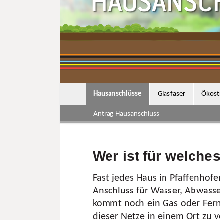
Fernwärm
Allgeme
Wärme
Sulzba
Weinga
Wasser
Wasser
Wissen
Hausanschlüsse
Glasfaser
Ökos
Häufige
Antrag Hausanschluss
Trinkw
Gebühr
Gebühr
Wer ist für welche
Abwasser
Gesplit
Abwass
Fast jedes Haus in Pfaffenhofe
Kanäle
Anschluss für Wasser, Abwass
Sanier
kommt noch ein Gas oder Fern
Kanals
dieser Netze in einem Ort zu v
Kleinkl