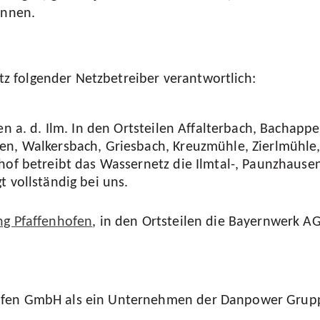
önnen.
en
enanpassung
etz folgender Netzbetreiber verantwortlich:
en a. d. Ilm. In den Ortsteilen Affalterbach, Bachappe
n, Walkersbach, Griesbach, Kreuzmühle, Zierlmühle,
hof betreibt das Wassernetz die Ilmtal-, Paunzhause
 vollständig bei uns.
g Pfaffenhofen
, in den Ortsteilen die Bayernwerk AG
fen GmbH als ein Unternehmen der Danpower Gruppe