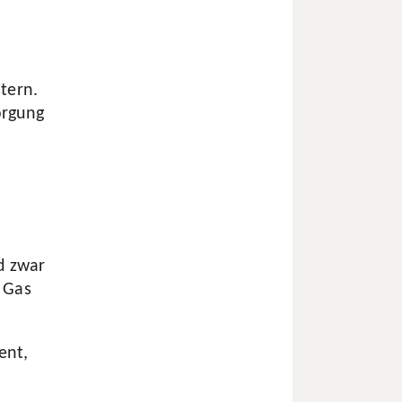
tern.
orgung
d zwar
, Gas
ent,