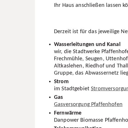
Ihr Haus anschließen lassen k
Gebühr
Gebühr
Abfall
Derzeit ist für das jeweilige N
Wasserleitungen und Kanal
wir, die Stadtwerke Pfaffenhof
Frechmühle, Seugen, Uttenhofe
Altkaslehen, Riedhof und Thal
Gruppe, das Abwassernetz liegt
Strom
im Stadtgebiet
Stromversorgun
Gas
Gasversorgung Pfaffenhofen
Fernwärme
Danpower Biomasse Pfaffenho